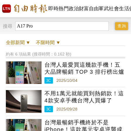
即時
熱門
政治
財富自由
軍武
社會
生活
搜尋
全部
新聞 ▼
不限時間
▼
約有 6 項結果 (搜尋時間：0.162 秒)
台灣人最愛買這幾款手機！五
大品牌暢銷 TOP 3 排行榜出爐
3C
2025/10/04
不用1萬元就能買到熱銷款！這
4款安卓手機台灣人買爆了
3C
2025/09/28
台灣最暢銷手機終於不是
iPhone！這款萬元安卓逆襲成