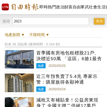
即時
熱門
政治
財富自由
軍武
社會
生活
搜尋
地產
新聞 ▼
不限時間
▼
約有 36 項結果 (搜尋時間：0.154 秒)
首季國有房地包租標脫21戶、
決標近50萬 「這區」6搶1最夯
地產
2025/03/25
近三年預售賣了5.4兆 專家示
警：購屋族得各顯神通
地產
2025/03/24
減稅又有補貼拿！公益房東現
身了 全國大增二倍破17萬戶