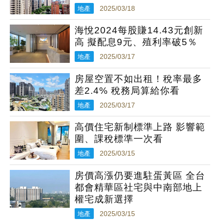
地產
2025/03/18
海悅2024每股賺14.43元創新
高 擬配息9元、殖利率破5％
地產
2025/03/17
房屋空置不如出租！稅率最多
差2.4% 稅務局算給你看
地產
2025/03/17
高價住宅新制標準上路 影響範
圍、課稅標準一次看
地產
2025/03/15
房價高漲仍要進駐蛋黃區 全台
都會精華區社宅與中南部地上
權宅成新選擇
地產
2025/03/15