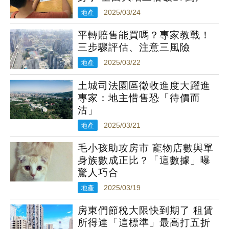
地產
2025/03/24
平轉賠售能買嗎？專家教戰！
三步驟評估、注意三風險
地產
2025/03/22
土城司法園區徵收進度大躍進
專家：地主惜售恐「待價而
沽」
地產
2025/03/21
毛小孩助攻房市 寵物店數與單
身族數成正比？「這數據」曝
驚人巧合
地產
2025/03/19
房東們節稅大限快到期了 租賃
所得達「這標準」最高打五折