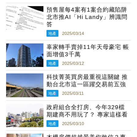
預售屋每4案有1案合約藏陷阱
北市推AI「Hi Landy」辨識問
答
地產
2025/03/14
辜家轉手賣掉11年天母豪宅 帳
面增值3千萬
地產
2025/03/12
科技菁英買房最重視這關鍵 推
動台北市這一區躍交易前五強
地產
2025/03/11
政府組合全打房、今年329檔
期建商不用玩了？ 專家這樣看
地產
2025/03/10