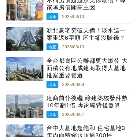
木柵房價超越景美你敢信？專
家曝房價開高主因
地產
2025/03/10
新北豪宅突破天價！淡水這一
案重返6字頭 屋主卻沒賺錢？
地產
2025/03/10
全台都會區公辦都更大爆發 大
面積公有地成建商取得大基地
推案重要管道
地產
2025/03/08
建商前仆後繼 綠建築核發件數
10年翻1倍 專家曝背後盤算
地產
2025/03/07
台中大基地超飽和 住宅基地3
年內面積縮水超過300坪