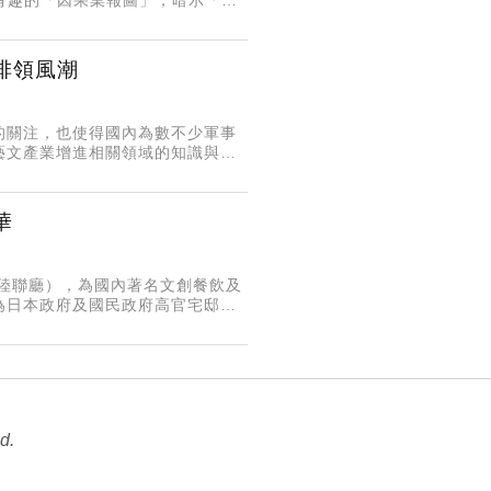
Antirad
排領風潮
的關注，也使得國內為數不少軍事
藝文產業增進相關領域的知識與素
年，起初作為水道課課長宿舍，而後
華
陸聯廳），為國內著名文創餐飲及
為日本政府及國民政府高官宅邸，
蹟維護及內部空間再造，構築「玻璃
d.