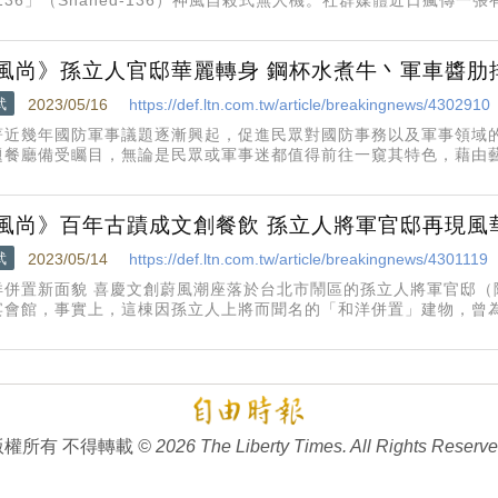
-136」的「祖先」來自德國，名字是「反雷達無人機」（Die Drohne 
風尚》孫立人官邸華麗轉身 鋼杯水煮牛丶軍車醬肋
武
2023/05/16
https://def.ltn.com.tw/article/breakingnews/4302910
著近幾年國防軍事議題逐漸興起，促進民眾對國防事務以及軍事領域
題餐廳備受矚目，無論是民眾或軍事迷都值得前往一窺其特色，藉由
。不為人知的歷史地位孫立人將軍官邸建築興建於日治初期的1907
督府收回作為「古亭
風尚》百年古蹟成文創餐飲 孫立人將軍官邸再現風
武
2023/05/14
https://def.ltn.com.tw/article/breakingnews/4301119
洋併置新面貌 喜慶文創蔚風潮座落於台北市鬧區的孫立人將軍官邸（
宴會館，事實上，這棟因孫立人上將而聞名的「和洋併置」建物，曾
因孫捲入兵變案而深鎖多年。民間團隊2017年接手經營後，透過古
」宴會館、日式咖
版權所有 不得轉載
© 2026 The Liberty Times. All Rights Reserve