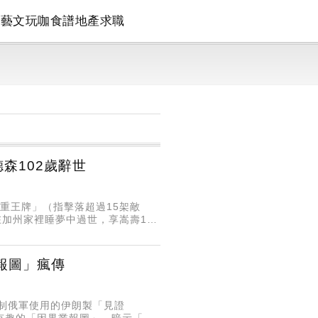
論
藝文
玩咖
食譜
地產
求職
森102歲辭世
重王牌」（指擊落超過15架敵
17日在加州家裡睡夢中過世，享嵩壽102
，總飛行時數突破7
報圖」瘋傳
效壓制俄軍使用的伊朗製「見證
一張有趣的「因果業報圖」，暗示「見