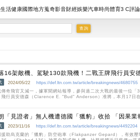
會
生活
健康
國際
地方
蒐奇
影音
財經
娛樂
汽車
時尚
體育
3 C
評
落16架敵機、駕駛130款飛機！二戰王牌飛行員安德
武
2024/05/22
https://def.ltn.com.tw/article/breakingnews/4680755
戰傳奇飛官又減一，據軍聞網站報導，參與過二次大戰的最後一位「3
飛行員安德森（Clarence E. "Bud" Anderson）准將，本月
。在他19歲到90歲的飛行生涯中，一共駕駛或試飛過超過130款飛機
朗「見證者」無人機遭德國「獵豹」收拾 「因果業
武
2023/11/16
https://def.ltn.com.tw/article/breakingnews/4492204
援助烏克蘭的「獵豹」防空砲車（Flakpanzer Gepard），有
-136」（Shahed-136）神風自殺式無人機。社群媒體近日瘋傳