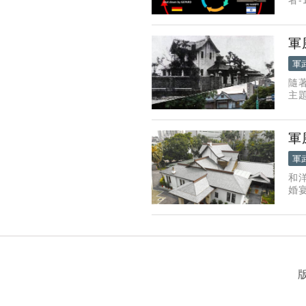
證者
軍
軍
隨
主
養
總
軍
軍
和
婚
卻
屋