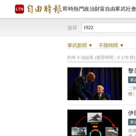
即時
熱門
政治
財富自由
軍武
社
搜尋
軍武
新聞 ▼
不限時間
▼
約有 4 項結果 (搜尋時間：0.179 秒)
擊
軍
二
機）
歲
伊
軍
德國
者