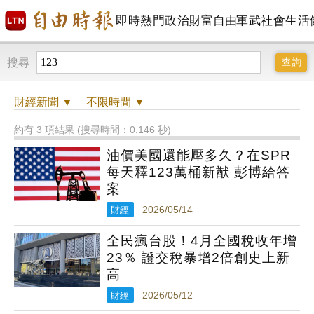
即時
熱門
政治
財富自由
軍武
社會
生活
搜尋
財經
新聞 ▼
不限時間
▼
約有 3 項結果 (搜尋時間：0.146 秒)
油價美國還能壓多久？在SPR
每天釋123萬桶新猷 彭博給答
案
財經
2026/05/14
全民瘋台股！4月全國稅收年增
23％ 證交稅暴增2倍創史上新
高
財經
2026/05/12